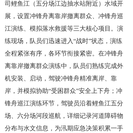
司鲤鱼江（五分场江边抽水站附近）水域开
展，设置冲锋舟离靠岸撤离群众、冲锋舟巡
江演练、模拟落水救援
等
三大核心项目。演
练现场，队员们迅速进入
“战时”状态
，
演练
全程紧张有序，各环节衔接紧密。在冲锋舟
离靠岸撤离群众演练中，队员们熟练完成外
机安装、启动，驾驶冲锋舟精准离岸、靠
岸，并模拟协助
“受困群众”安全上下舟；冲
锋舟巡江演练环节，驾驶员沿着鲤鱼江五分
场、六分场河段巡航，详细记录河道障碍物
分布与水文信息，为汛期应急决策积累一手