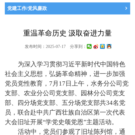
党建工作/党风廉政
重温革命历史 汲取奋进力量
发布时间：2025-07-17
分享到：
为深入学习贯彻习近平新时代中国特色
社会主义思想，弘扬革命精神，进一步加强
党员党性教育，
7月17日上午，水务分公司党
支部、农业分公司党支部、园林分公司党支
部、四分场党支部、五分场党支部共34名党
员，联合赴中共广西壮族自治区第一次代表
大会旧址开展“学党史颂党恩”主题活动。
活动中，党员们参观了旧址陈列馆，通