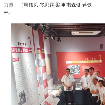
力量。（周伟凤
岑思露
梁坤
韦森健
蒋铁
林）